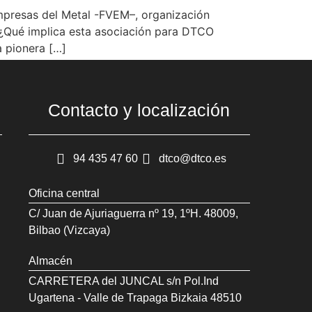
mpresas del Metal -FVEM–, organización
. ¿Qué implica esta asociación para DTCO
 pionera […]
Contacto y localización
94 435 47 60
dtco@dtco.es
Oficina central
C/ Juan de Ajuriaguerra nº 19, 1ºH. 48009,
Bilbao (Vizcaya)
Almacén
CARRETERA del JUNCAL s/n Pol.Ind
Ugartena - Valle de Trapaga Bizkaia 48510