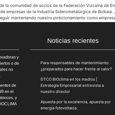
e la comunidad de socios de la Federación Vizcaína de E
o de empresas de la Industria Siderometalúrgica de Bizkaia
 seguir manteniendo nuestro posicionamiento como empresa
Noticias recientes
ovadoras y
Para responsables de mantenimiento:
iertos o de
¿preparados para hacer frente al calor?
ales no
.
DTCO BIOclima en los medios |
Estrategia Empresarial entrevista a
nentes de
nuestro director
99 en el
ntonces, y
Apuesta por la excelencia, apuesta por
 BIOCLIMA
energía fotovoltaica.