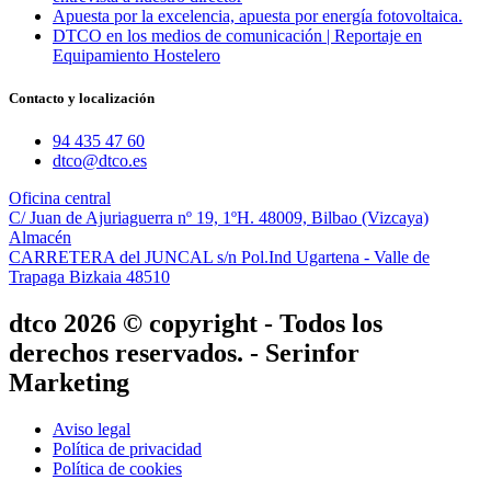
Apuesta por la excelencia, apuesta por energía fotovoltaica.
DTCO en los medios de comunicación | Reportaje en
Equipamiento Hostelero
Contacto y localización
94 435 47 60
dtco@dtco.es
Oficina central
C/ Juan de Ajuriaguerra nº 19, 1ºH. 48009, Bilbao (Vizcaya)
Almacén
CARRETERA del JUNCAL s/n Pol.Ind Ugartena - Valle de
Trapaga Bizkaia 48510
dtco 2026 © copyright - Todos los
derechos reservados. - Serinfor
Marketing
Aviso legal
Política de privacidad
Política de cookies