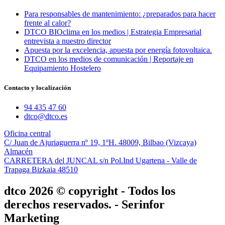
Para responsables de mantenimiento: ¿preparados para hacer
frente al calor?
DTCO BIOclima en los medios | Estrategia Empresarial
entrevista a nuestro director
Apuesta por la excelencia, apuesta por energía fotovoltaica.
DTCO en los medios de comunicación | Reportaje en
Equipamiento Hostelero
Contacto y localización
94 435 47 60
dtco@dtco.es
Oficina central
C/ Juan de Ajuriaguerra nº 19, 1ºH. 48009, Bilbao (Vizcaya)
Almacén
CARRETERA del JUNCAL s/n Pol.Ind Ugartena - Valle de
Trapaga Bizkaia 48510
dtco 2026 © copyright - Todos los
derechos reservados. - Serinfor
Marketing