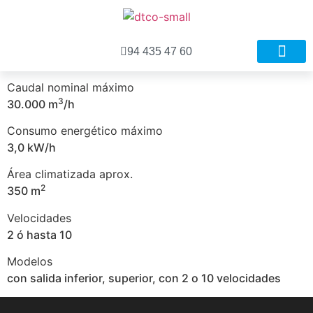
94 435 47 60
Nuestros proyecto
Procesos del proyecto
Caudal nominal máximo
3
30.000 m
/h
Consumo energético máximo
3,0 kW/h
Área climatizada aprox.
2
350 m
Velocidades
2 ó hasta 10
Modelos
con salida inferior, superior, con 2 o 10 velocidades