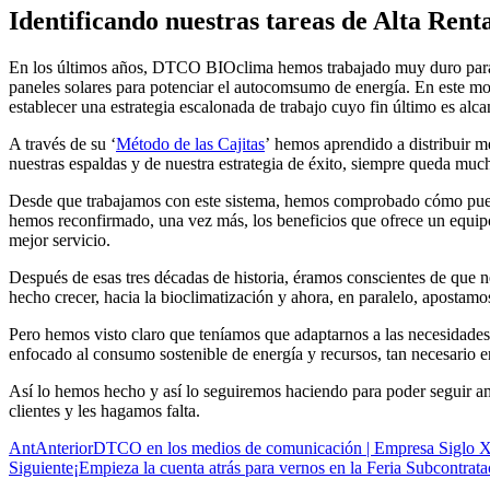
Identificando nuestras tareas de Alta Rent
En los últimos años, DTCO BIOclima hemos trabajado muy duro para esta
paneles solares para potenciar el autocomsumo de energía. En este m
establecer una estrategia escalonada de trabajo cuyo fin último es alc
A través de su
‘
Método de las Cajitas
’
hemos aprendido a
distribuir m
nuestras espaldas y de nuestra estrategia de éxito, siempre queda muc
Desde que trabajamos con este sistema, hemos comprobado cómo pue
hemos reconfirmado, una vez más, los beneficios que ofrece un equipo 
mejor servicio.
Después de esas tres décadas de historia, éramos conscientes de que n
hecho crecer, hacia la bioclimatización y ahora, en paralelo, apostamo
Pero hemos visto claro que teníamos que adaptarnos a las necesidades
enfocado al
consumo sostenible
de energía y recursos, tan necesario e
Así lo hemos hecho
y así lo seguiremos haciendo
para poder seguir am
clientes y les hagamos falta.
Ant
Anterior
DTCO en los medios de comunicación | Empresa Siglo 
Siguiente
¡Empieza la cuenta atrás para vernos en la Feria Subcontrat