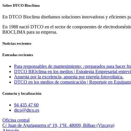
Sobre DTCO Bioclima
En DTCO Bioclima diseñamos soluciones innovadoras y eficientes para 
En 1988 nació DTCO en el sector de componentes de electrodomésticos,
BIOCLIMA para su empresa.
Noticias recientes
Entradas recientes
Para responsables de mantenimiento: ¿preparados para hacer fre
DTCO BIOclima en los medios | Estrategia Empresarial entrevis
Apuesta por la excelencia, apuesta por energía fotovoltaica.
DTCO en los medios de comunicación | Reportaje en Equipami
Contacto y localización
94 435 47 60
dtco@dtco.es
Oficina central
C/ Juan de Ajuriaguerra nº 19, 1ºH. 48009, Bilbao (Vizcaya)
Almacén