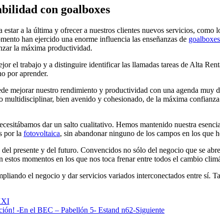
abilidad con goalboxes
r a la última y ofrecer a nuestros clientes nuevos servicios, como los
omento han ejercido una enorme influencia las enseñanzas de
goalboxes
anzar la máxima productividad.
ejor el trabajo
y a distinguire identificar las llamadas
tareas de Alta Rent
ho por aprender.
de mejorar nuestro
rendimiento y productividad
con una agenda muy def
multidisciplinar, bien avenido y cohesionado, de la máxima confianza pa
ecesitábamos dar un salto cualitativo.
Hemos mantenido nuestra esenci
s por la
fotovoltaica
, sin abandonar ninguno de los campos en los que 
 del presente y del futuro. Convencidos no sólo del negocio que se abr
n estos momentos en los que nos toca frenar entre todos el cambio climá
pliando el negocio y dar servicios variados interconectados entre sí. 
XXI
ación! -En el BEC – Pabellón 5- Estand n62-
Siguiente